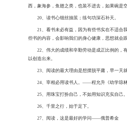
西，象海参，鱼翅之类，也装不进去，如果碗是
20、读书心细丝抽茧；练句功深石补天。
21、看书未必有益，因为有些书实在不适合
些书的内容，会影响我们的身心健康，思想就会
22、伟大的成绩和辛勤劳动是成正比例的，
以创造出来。
23、阅读的最大理由是想摆脱平庸，早一天
24、宰相必用读书人。——程允升《幼学琼林
25、用珠宝打扮自己，不如用知识充实自己
26、千里之行，始于足下。
27、阅读，这是最好的学问——俄普希金