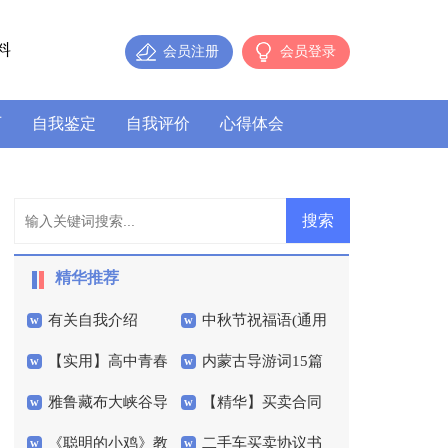
料
会员注册
会员登录
历
自我鉴定
自我评价
心得体会
精华推荐
有关自我介绍
中秋节祝福语(通用
【实用】高中青春
内蒙古导游词15篇
15篇)
雅鲁藏布大峡谷导
【精华】买卖合同
的作文集合八篇
《聪明的小鸡》教
二手车买卖协议书
游词
模板集锦六篇