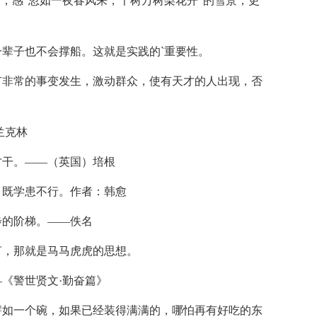
景，感"忽如一夜春风来，千树万树梨花开"的雪景，更
一辈子也不会撑船。这就是实践的`重要性。
有非常的事变发生，激动群众，使有天才的人出现，否
兰克林
才干。——（英国）培根
，既学患不行。作者：韩愈
步的阶梯。——佚名
言，那就是马马虎虎的思想。
—《警世贤文·勤奋篇》
譬如一个碗，如果已经装得满满的，哪怕再有好吃的东