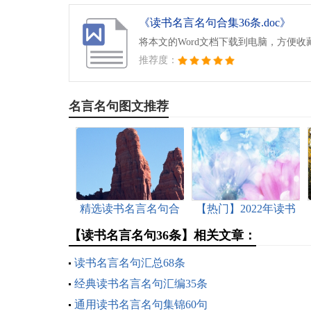
《读书名言名句合集36条.doc》
将本文的Word文档下载到电脑，方便收
推荐度：
名言名句图文推荐
精选读书名言名句合
【热门】2022年读书
集80条
名言名句38句
【读书名言名句36条】相关文章：
读书名言名句汇总68条
经典读书名言名句汇编35条
通用读书名言名句集锦60句