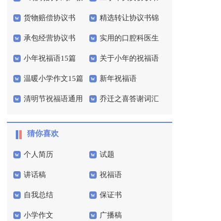
货物赔偿协议书
精选转让协议书锦
案
承包经营协议书
实用的口腔科医生
集10篇
小年祝福语15篇
关于小年的祝福语
辞职报告四篇
温暖小学作文15篇
新年祝福语
清明节祝福语通用
乔迁之喜答谢词汇
15篇
编9篇
猜你喜欢
个人简历
试题
讲话稿
祝福语
自我总结
保证书
小学作文
广播稿