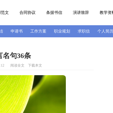
用范文
合同协议
条据书信
演讲致辞
教学资
结
申请书
工作方案
职业规划
求职信
个人简
号
导游词
实习报告
述职报告
名句36条
:12
阅读全文
下载本文