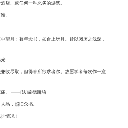
于酒店、或任何一种恶劣的游戏。
真谛。
庭中望月；暮年念书，如台上玩月。皆以阅历之浅深，
继光
能兼收尽取，但得春所欲求者尔。故愿学者每次作一意
痛。 ——[法]孟德斯鸠
一人品，照旧念书。
掩护情况！