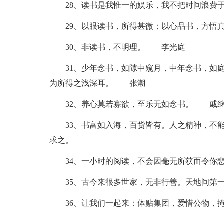
28、读书是我惟一的娱乐，我不把时间浪费
29、以眼读书，所得甚微；以心品书，方悟
30、非读书，不明理。——李光庭
31、少年念书，如隙中窥月，中年念书，如
为所得之浅深耳。——张潮
32、养心莫若寡欲，至乐无如念书。——戚
33、书富如入海，百货皆有。人之精神，不
求之。
34、一小时的阅读，不会因毫无所获而令你悲
35、古今来很多世家，无非行善。天地间第
36、让我们一起来：体贴集团，爱惜公物，