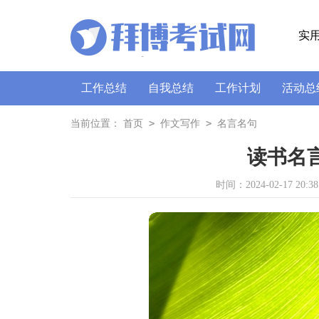
实
工作总结
自我总结
工作计划
活动总
策划书
讲话稿
广播稿
通讯稿
口
>
>
当前位置：
首页
作文写作
名言名句
读书名言
时间：2024-02-17 20:38