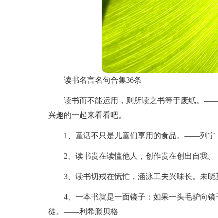
读书名言名句合集36条
读书而不能运用，则所读之书等于废纸。——
兴趣的一起来看看吧。
1、童话不只是儿童们享用的食品。——列宁
2、读书贵在读懂他人，创作贵在创出自我。
3、读书切戒在慌忙，涵泳工夫兴味长。未晓
4、一本书就是一面镜子：如果一头毛驴向镜
徒。——利希滕贝格