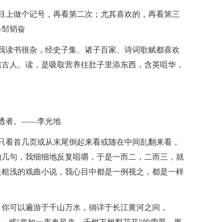
目上做个记号，再看第二次；尤其喜欢的，再看第三
—邹韬奋
我读书很杂，经史子集、诸子百家、诗词歌赋都喜欢
信古人。读，是吸取营养往肚子里添东西，含英咀华，
透者。——李光地
只看首几页或从末尾倒起来看或随在中间乱翻来看，
的几句，我细细地反复咀嚼，于是一而二，二而三，就
最粗浅的戏曲小说，我心目中都是一例视之，都是一样
，你可以遍游于千山万水，徜详于长江黄河之间，