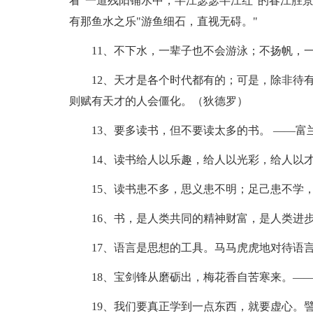
看"一道残阳铺水中，半江瑟瑟半江红"的春江胜
有那鱼水之乐"游鱼细石，直视无碍。"
11、不下水，一辈子也不会游泳；不扬帆，
12、天才是各个时代都有的；可是，除非待
则赋有天才的人会僵化。（狄德罗）
13、要多读书，但不要读太多的书。 ——富
14、读书给人以乐趣，给人以光彩，给人以
15、读书患不多，思义患不明；足己患不学
16、书，是人类共同的精神财富，是人类进
17、语言是思想的工具。马马虎虎地对待语
18、宝剑锋从磨砺出，梅花香自苦寒来。—
19、我们要真正学到一点东西，就要虚心。