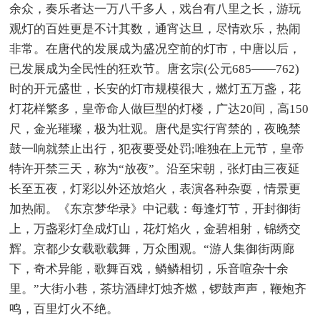
余众，奏乐者达一万八千多人，戏台有八里之长，游玩
观灯的百姓更是不计其数，通宵达旦，尽情欢乐，热闹
非常。在唐代的发展成为盛况空前的灯市，中唐以后，
已发展成为全民性的狂欢节。唐玄宗(公元685——762)
时的开元盛世，长安的灯市规模很大，燃灯五万盏，花
灯花样繁多，皇帝命人做巨型的灯楼，广达20间，高150
尺，金光璀璨，极为壮观。唐代是实行宵禁的，夜晚禁
鼓一响就禁止出行，犯夜要受处罚;唯独在上元节，皇帝
特许开禁三天，称为“放夜”。沿至宋朝，张灯由三夜延
长至五夜，灯彩以外还放焰火，表演各种杂耍，情景更
加热闹。《东京梦华录》中记载：每逢灯节，开封御街
上，万盏彩灯垒成灯山，花灯焰火，金碧相射，锦绣交
辉。京都少女载歌载舞，万众围观。“游人集御街两廊
下，奇术异能，歌舞百戏，鳞鳞相切，乐音喧杂十余
里。”大街小巷，茶坊酒肆灯烛齐燃，锣鼓声声，鞭炮齐
鸣，百里灯火不绝。