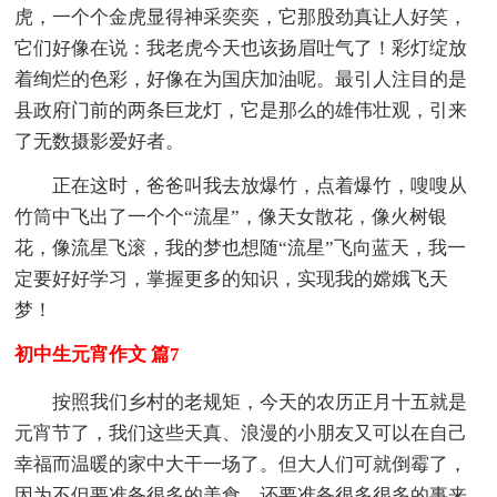
虎，一个个金虎显得神采奕奕，它那股劲真让人好笑，
它们好像在说：我老虎今天也该扬眉吐气了！彩灯绽放
着绚烂的色彩，好像在为国庆加油呢。最引人注目的是
县政府门前的两条巨龙灯，它是那么的雄伟壮观，引来
了无数摄影爱好者。
正在这时，爸爸叫我去放爆竹，点着爆竹，嗖嗖从
竹筒中飞出了一个个“流星”，像天女散花，像火树银
花，像流星飞滚，我的梦也想随“流星”飞向蓝天，我一
定要好好学习，掌握更多的知识，实现我的嫦娥飞天
梦！
初中生元宵作文 篇7
按照我们乡村的老规矩，今天的农历正月十五就是
元宵节了，我们这些天真、浪漫的小朋友又可以在自己
幸福而温暖的家中大干一场了。但大人们可就倒霉了，
因为不但要准备很多的美食，还要准备很多很多的事来