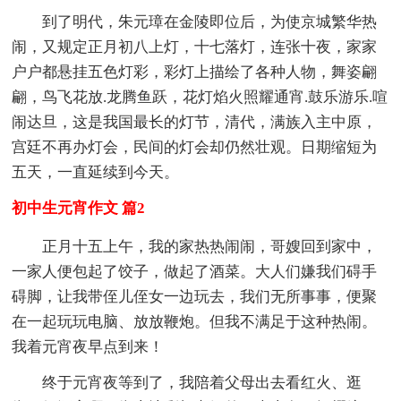
到了明代，朱元璋在金陵即位后，为使京城繁华热
闹，又规定正月初八上灯，十七落灯，连张十夜，家家
户户都悬挂五色灯彩，彩灯上描绘了各种人物，舞姿翩
翩，鸟飞花放.龙腾鱼跃，花灯焰火照耀通宵.鼓乐游乐.喧
闹达旦，这是我国最长的灯节，清代，满族入主中原，
宫廷不再办灯会，民间的灯会却仍然壮观。日期缩短为
五天，一直延续到今天。
初中生元宵作文 篇2
正月十五上午，我的家热热闹闹，哥嫂回到家中，
一家人便包起了饺子，做起了酒菜。大人们嫌我们碍手
碍脚，让我带侄儿侄女一边玩去，我们无所事事，便聚
在一起玩玩电脑、放放鞭炮。但我不满足于这种热闹。
我着元宵夜早点到来！
终于元宵夜等到了，我陪着父母出去看红火、逛