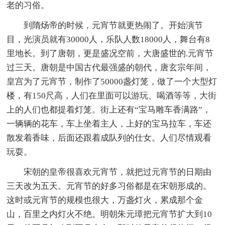
老的习俗。
到隋炀帝的时候，元宵节就更热闹了。开始演节
目，光演员就有30000人，乐队人数18000人，舞台有8
里地长。到了唐朝，更是盛况空前，大唐盛世的.元宵节
过三天。唐朝是中国古代最强盛的朝代，唐玄宗年间，
皇宫为了元宵节，制作了50000盏灯笼，做了一个大型灯
楼，有150尺高，人们在里面可以游玩、喝酒等等，大街
上的人们也都提着灯笼。街上还有“宝马雕车香满路”，
一辆辆的花车，车上坐着主人，上好的宝马拉车，车还
散发着香味，后面还跟着成队列的仕女。人们尽情观看
玩耍。
宋朝的皇帝很喜欢元宵节，就把过元宵节的日期由
三天改为五天。元宵节的好多习俗都是在宋朝形成的。
这时或元宵节的规模也很大，万盏灯火，累成那个金
山，百里之内灯火不绝。明朝朱元璋把元宵节扩大到10