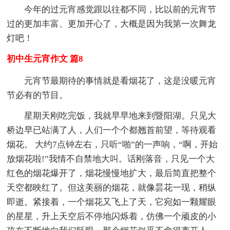
今年的过元宵感觉跟以往都不同，比以前的元宵节
过的更加丰富、更加开心了，大概是因为我第一次舞龙
灯吧！
初中生元宵作文 篇8
元宵节最期待的事情就是看烟花了，这是没暖元宵
节必有的节目。
星期天刚吃完饭，我就早早地来到暨阳湖。只见大
桥边早已站满了人，人们一个个都翘首前望，等待观看
烟花。 大约7点钟左右，只听“啪”的一声响，“啊，开始
放烟花啦!”我情不自禁地大叫。话刚落音，只见一个大
红色的烟花爆开了，烟花慢慢地扩大，最后简直把整个
天空都映红了。但这美丽的烟花，就像昙花一现，稍纵
即逝。紧接着，一个烟花又飞上了天，它宛如一颗耀眼
的星星，升上天空后不停地闪烁着，仿佛一个顽皮的小