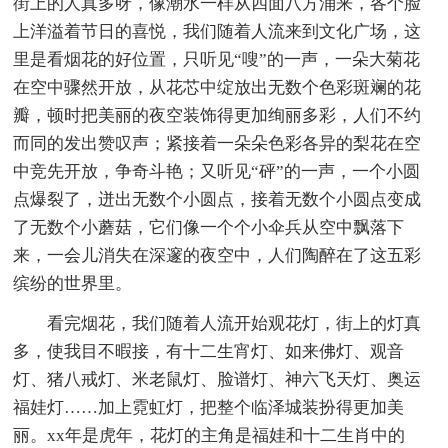
街上的人真多呀，像潮水一样从四面八方涌来，各个脸
上洋溢着节日的喜悦，我们随着人流来到文化广场，这
里是看烟花的好位置，只听见“嗖”的一声，一朵大菊花
在空中骤然开放，从花芯中绽放出无数个色彩斑斓的花
瓣，顿时把美丽的夜空装饰得更加绚丽多彩，人们不约
而同的发出赞叹声；紧接着一朵朵色彩各异的梨花在空
中竞先开放，争奇斗艳；又听见“砰”的一声，一个小圆
点爆裂了，迸出无数个小圆点，接着无数个小圆点变成
了无数个小蘑菇，它们像一个个小伞兵从空中飘落下
来，一会儿消失在深邃的夜空中，人们陶醉在了这五彩
缤纷的世界里。
看完烟花，我们随着人流开始观花灯，街上的灯真
多，使我目不暇接，有十二生宵灯、如来佛灯、观音
灯、猪八戒灯、米老鼠灯、脸谱灯、神六飞天灯、奥运
福娃灯……加上霓虹灯，把整个临泽城装扮得更加美
丽。xx年是虎年，花灯的主角是福娃和十二生肖中的