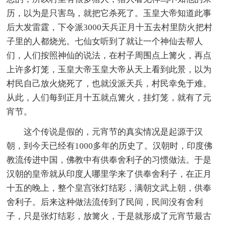
历，以为是只害鸟，就把它杀死了。玉皇大帝知道此事
后大发雷霆，下令派3000天兵正月十五去村里防火把村
子里的人都烧光。七仙女听到了就让一个神仙去帮人
们，人们按照神仙的说法，在村子周围点上篝火，再点
上许多灯笼，玉皇大帝玉皇大帝从天上看到此景，以为
村民自己放火烧死了，也就没派天兵，村民幸免于难。
从此，人们每到正月十五就点篝火，挂灯笼，就有了元
宵节。
这个传说是假的，元宵节的真实情况是起源于汉
朝，到今天已经有1000多年的历史了。汉朝时，印度佛
教流传进中国，佛教中有供奉舍利子的习惯做法。于是
汉朝的皇帝就从印度人哪里学来了供奉舍利子，在正月
十五的晚上，整个皇宫张灯结彩，满朝文武上朝，供奉
舍利子。后来这种做法流传到了民间，民间没有舍利
子，只是张灯结彩，放篝火，于是就形成了元宵节最古