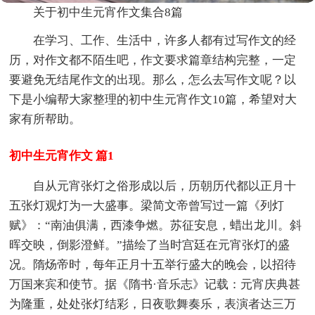
关于初中生元宵作文集合8篇
在学习、工作、生活中，许多人都有过写作文的经
历，对作文都不陌生吧，作文要求篇章结构完整，一定
要避免无结尾作文的出现。那么，怎么去写作文呢？以
下是小编帮大家整理的初中生元宵作文10篇，希望对大
家有所帮助。
初中生元宵作文 篇1
自从元宵张灯之俗形成以后，历朝历代都以正月十
五张灯观灯为一大盛事。梁简文帝曾写过一篇《列灯
赋》：“南油俱满，西漆争燃。苏征安息，蜡出龙川。斜
晖交映，倒影澄鲜。”描绘了当时宫廷在元宵张灯的盛
况。隋炀帝时，每年正月十五举行盛大的晚会，以招待
万国来宾和使节。据《隋书·音乐志》记载：元宵庆典甚
为隆重，处处张灯结彩，日夜歌舞奏乐，表演者达三万