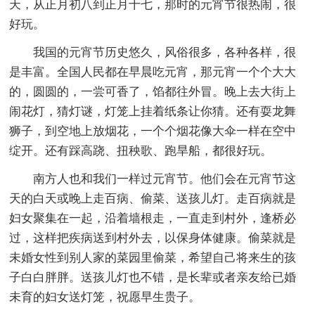
天，从正月初八到正月十七，那时的元宵节很热闹，很
好玩。
我国的元宵节历史悠久，风俗很多，各种各样，很
是丰富。全国人民都在早晨吃元宵，那元宵一个个大大
的，圆圆的，一尝可香了，馅都往外冒。晚上去大街上
闹花灯，猜灯谜，灯笼上挂着纸条让你猜。还有耍龙舞
狮子，到空地上放烟花，一个个烟花像大伞一样在空中
绽开。还有踩高跷、扭秧歌、跑旱船，都很好玩。
南方人也和我们一样过元宵节。他们会在元宵节这
天的白天或晚上走百病、偷菜、送孩儿灯。走百病就是
妇女聚集在一起，沿着墙根走，一直走到村外，逢桥必
过，这样把疾病送到村外去，以保身体健康。偷菜就是
未婚女性到别人家的菜园里偷菜，希望自己将来生的孩
子白白胖胖。送孩儿灯也不错，是长辈或者亲友给已婚
未育的妇女送灯笼，祝愿早生贵子。