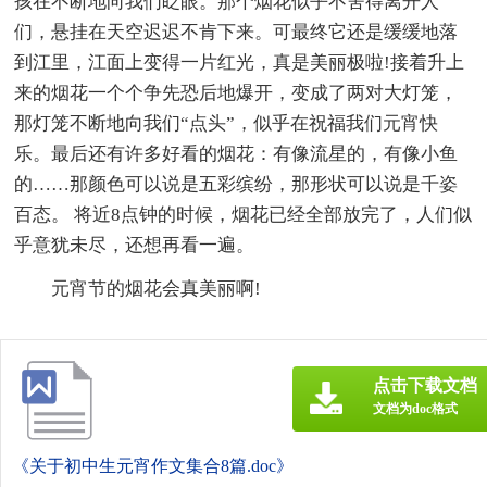
孩在不断地向我们眨眼。那个烟花似乎不舍得离开人
们，悬挂在天空迟迟不肯下来。可最终它还是缓缓地落
到江里，江面上变得一片红光，真是美丽极啦!接着升上
来的烟花一个个争先恐后地爆开，变成了两对大灯笼，
那灯笼不断地向我们“点头”，似乎在祝福我们元宵快
乐。最后还有许多好看的烟花：有像流星的，有像小鱼
的……那颜色可以说是五彩缤纷，那形状可以说是千姿
百态。 将近8点钟的时候，烟花已经全部放完了，人们似
乎意犹未尽，还想再看一遍。
元宵节的烟花会真美丽啊!
点击下载文档
文档为doc格式
《关于初中生元宵作文集合8篇.doc》