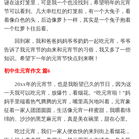
谜在这灯笼里，可是我一个也没找到，希望明年的元宵
节可以看到。几大串红红的灯笼前，有一个大兔子，看
着像白色的头，后边像萝卜一样，其实是一个兔子抱着
一个红萝卜往后看。
回到家，我和爸爸妈妈爷爷奶奶一起吃元宵，爷爷
告诉了我元宵节的由来和元宵节的习俗，我又多了一些
知识。希望下一年的元宵节快点到来啊！
初中生元宵作文 篇6
20xx年的元宵节，也是我盼望已久的节日，因为这
一天我可以吃元宵，放爆竹，看烟花。“吃元宵啦！”妈
妈手里端着热气腾腾的元宵，嘴里高兴地叫着，元宵象
征着一家人团团圆圆，生活像元宵一样蜜甜，我嚼着绵
绵的、沙沙的黑芝麻元宵，真是美在碗里，甜在心里。
吃过元宵，我们一家人便欢快的来到街上看烟花，