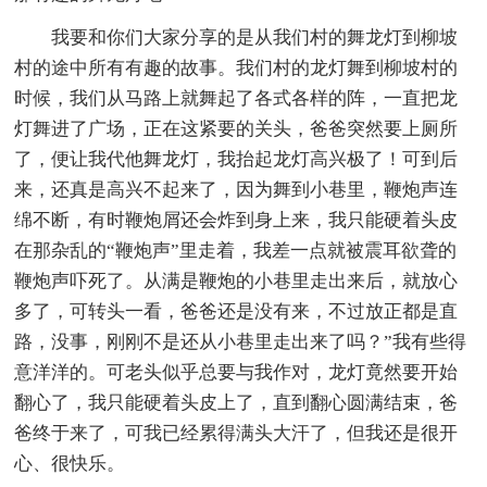
我要和你们大家分享的是从我们村的舞龙灯到柳坡
村的途中所有有趣的故事。我们村的龙灯舞到柳坡村的
时候，我们从马路上就舞起了各式各样的阵，一直把龙
灯舞进了广场，正在这紧要的关头，爸爸突然要上厕所
了，便让我代他舞龙灯，我抬起龙灯高兴极了！可到后
来，还真是高兴不起来了，因为舞到小巷里，鞭炮声连
绵不断，有时鞭炮屑还会炸到身上来，我只能硬着头皮
在那杂乱的“鞭炮声”里走着，我差一点就被震耳欲聋的
鞭炮声吓死了。从满是鞭炮的小巷里走出来后，就放心
多了，可转头一看，爸爸还是没有来，不过放正都是直
路，没事，刚刚不是还从小巷里走出来了吗？”我有些得
意洋洋的。可老头似乎总要与我作对，龙灯竟然要开始
翻心了，我只能硬着头皮上了，直到翻心圆满结束，爸
爸终于来了，可我已经累得满头大汗了，但我还是很开
心、很快乐。