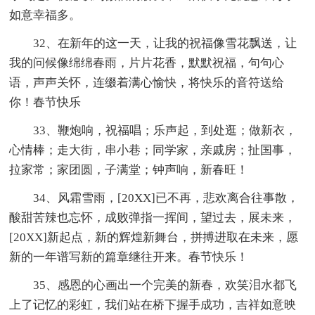
如意幸福多。
32、在新年的这一天，让我的祝福像雪花飘送，让
我的问候像绵绵春雨，片片花香，默默祝福，句句心
语，声声关怀，连缀着满心愉快，将快乐的音符送给
你！春节快乐
33、鞭炮响，祝福唱；乐声起，到处逛；做新衣，
心情棒；走大街，串小巷；同学家，亲戚房；扯国事，
拉家常；家团圆，子满堂；钟声响，新春旺！
34、风霜雪雨，[20XX]已不再，悲欢离合往事散，
酸甜苦辣也忘怀，成败弹指一挥间，望过去，展未来，
[20XX]新起点，新的辉煌新舞台，拼搏进取在未来，愿
新的一年谱写新的篇章继往开来。春节快乐！
35、感恩的心画出一个完美的新春，欢笑泪水都飞
上了记忆的彩虹，我们站在桥下握手成功，吉祥如意映