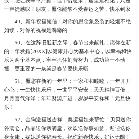
线，怎让我辈不汗颜；佳节倍思亲，遥望难相见，只是
一声徒感叹！朋友，愿你能够不受春运之苦，快乐到家
49、新年祝福短信：对你的思念象袅袅的轻烟不绝
如缕，对你的祝福是潺潺的
50、在这辞旧迎新之际，春节出来献礼，愿你在新
的一年发扬[20XX]以健康开心为基本中心，以幸福和快
乐为两个基本点，牢牢抓住刻苦努力，成功第一不动
摇。更重要的一条就是春节要快乐哦。
51、愿您在新的一年里：一家和和睦睦，一年开开
心心；一生快快乐乐，一世平平安安；天天精神百倍，
月月喜气洋洋；年年财源广进，岁岁平安祥和！元旦快
乐！
52、金狗送福送吉祥，奥运福娃来帮忙：贝贝送你
谷满仓，晶晶送你亲满堂，欢欢送你事如意，迎迎送你
身安康，妮妮送你福寿长。祝你新春快乐，好运无限！