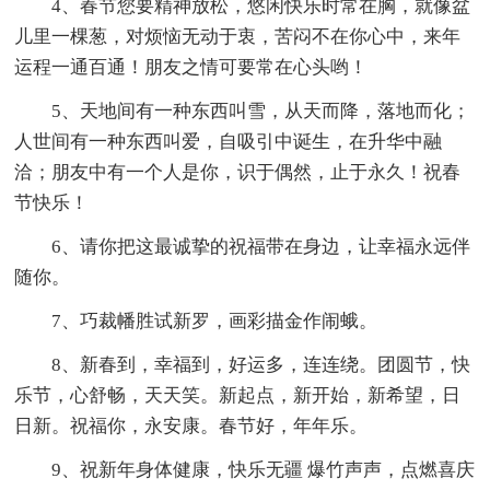
4、春节您要精神放松，悠闲快乐时常在胸，就像盆
儿里一棵葱，对烦恼无动于衷，苦闷不在你心中，来年
运程一通百通！朋友之情可要常在心头哟！
5、天地间有一种东西叫雪，从天而降，落地而化；
人世间有一种东西叫爱，自吸引中诞生，在升华中融
洽；朋友中有一个人是你，识于偶然，止于永久！祝春
节快乐！
6、请你把这最诚挚的祝福带在身边，让幸福永远伴
随你。
7、巧裁幡胜试新罗，画彩描金作闹蛾。
8、新春到，幸福到，好运多，连连绕。团圆节，快
乐节，心舒畅，天天笑。新起点，新开始，新希望，日
日新。祝福你，永安康。春节好，年年乐。
9、祝新年身体健康，快乐无疆 爆竹声声，点燃喜庆