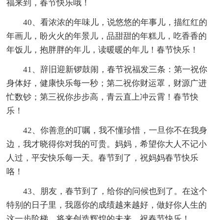
福来到，春节快乐哦！
40、看浓浓的年味儿，说悠悠的年事儿，描红红的
年画儿，盼火火的年景儿，品甜甜的年糕儿，吃香香的
年饭儿，抱胖胖的年儿，读暖暖的年儿！春节快乐！
41、辞旧迎新锣鼓闹，春节祝福发三条：第一祝你
身体好，健康快乐每一秒；第二祝你财运罩，财源广进
忙数钞；第三祝你步步高，青云直上冲云霄！春节快
乐！
42、你善意的叮嘱，我不懂珍惜，一旦你不在我身
边，我才晓得你对我的可贵。妈妈，希望你大人不记小
人过，平安快乐每一天。春节到了，祝妈妈春节快乐
咯！
43、朋友，春节到了，给你的问候也到了。在这个
特别的日子里，我愿你的成绩越来越好，做好你人生的
这一步阶梯，将来创造辉煌的未来，祝春节快乐！