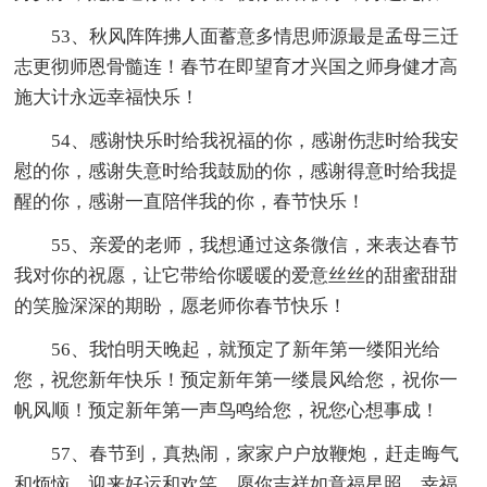
53、秋风阵阵拂人面蓄意多情思师源最是孟母三迁
志更彻师恩骨髓连！春节在即望育才兴国之师身健才高
施大计永远幸福快乐！
54、感谢快乐时给我祝福的你，感谢伤悲时给我安
慰的你，感谢失意时给我鼓励的你，感谢得意时给我提
醒的你，感谢一直陪伴我的你，春节快乐！
55、亲爱的老师，我想通过这条微信，来表达春节
我对你的祝愿，让它带给你暖暖的爱意丝丝的甜蜜甜甜
的笑脸深深的期盼，愿老师你春节快乐！
56、我怕明天晚起，就预定了新年第一缕阳光给
您，祝您新年快乐！预定新年第一缕晨风给您，祝你一
帆风顺！预定新年第一声鸟鸣给您，祝您心想事成！
57、春节到，真热闹，家家户户放鞭炮，赶走晦气
和烦恼，迎来好运和欢笑，愿你吉祥如意福星照，幸福