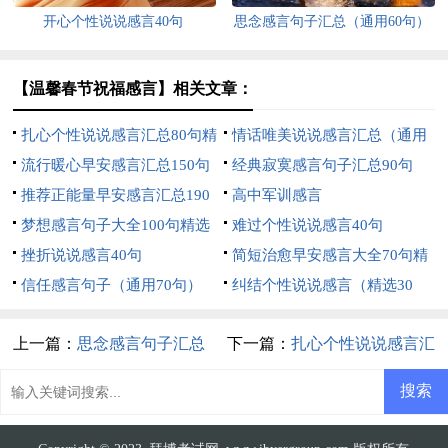
开心个性说说感言40句
思念感言句子汇总（通用60句）
【温馨春节祝福感言】相关文章：
扎心个性说说感言汇总80句精
情话唯美说说感言汇总（通用
选
流行暖心早安感言汇总150句
60句）
经典寂寞感言句子汇总90句
精选
推荐正能量早安感言汇总190
高中军训感言
句
梦想感言句子大全100句精选
难过个性说说感言40句
挫折说说感言40句
简短治愈早安感言大全70句精
信任感言句子（通用70句）
选
纠结个性说说感言（精选30
句）
上一篇：
思念感言句子汇总
下一篇：
扎心个性说说感言汇
（通用60句）
总80句精选