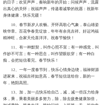
的日子；欢笑声声，奏响新年的开始；问候声声，流露
出真心的关怀；祝福声声，传递着诚挚的祝愿：祝新年
身体健康，快乐无疆！
10、春节新岁人欢畅。开怀高歌心气象，泰山雄姿
映华章。百花争春竞绽放，年年有余兆吉祥。好运鸿福
精神旺，合家天伦喜洋洋。祝春节愉快！
11、有一种默契，叫作心照不宣；有一种感觉，叫
作妙不可言；有一种思念，叫作望眼欲穿；有一种白
痴，会把短信看完。春节快乐！
12、一年一度春节到，快乐心情身边绕，福禄财源
进家来，祝福吉祥如意高，春节短信送给你，新的一
年，艳阳高照。
13、加，加一点快乐给自己，减，减一些压力给身
体，乘，乘着美丽多多努力，除，除去疲惫健康加倍，