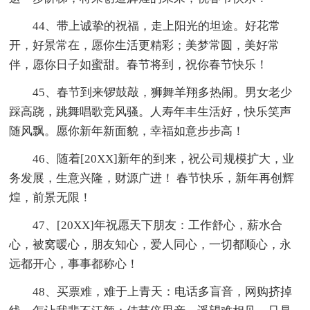
44、带上诚挚的祝福，走上阳光的坦途。好花常
开，好景常在，愿你生活更精彩；美梦常圆，美好常
伴，愿你日子如蜜甜。春节将到，祝你春节快乐！
45、春节到来锣鼓敲，狮舞羊翔多热闹。男女老少
踩高跷，跳舞唱歌竞风骚。人寿年丰生活好，快乐笑声
随风飘。愿你新年新面貌，幸福如意步步高！
46、随着[20XX]新年的到来，祝公司规模扩大，业
务发展，生意兴隆，财源广进！ 春节快乐，新年再创辉
煌，前景无限！
47、[20XX]年祝愿天下朋友：工作舒心，薪水合
心，被窝暖心，朋友知心，爱人同心，一切都顺心，永
远都开心，事事都称心！
48、买票难，难于上青天：电话多盲音，网购挤掉