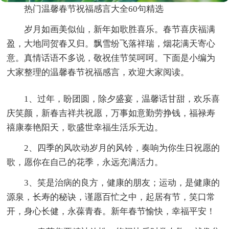
热门温馨春节祝福感言大全60句精选
岁月如画美似仙，新年如歌胜喜乐。春节喜庆福满
盈，大地同贺春又归。飘雪纷飞落祥瑞，烟花满天寄心
意。真情话语不多说，敬祝佳节笑呵呵。下面是小编为
大家整理的温馨春节祝福感言，欢迎大家阅读。
1、过年，盼团圆，除夕盛宴，温馨话甘甜，欢乐喜
庆笑颜，新春吉祥共祝愿，万事如意勤劳挣钱，福禄寿
禧康泰艳阳天，歌盛世幸福生活乐无边。
2、四季的风吹动岁月的风铃，奏响为你生日祝愿的
歌，愿你在自己的花季，永远充满活力。
3、笑是治病的良方，健康的朋友；运动，是健康的
源泉，长寿的秘诀，谨愿百忙之中，起居有节，笑口常
开，身心长健，永葆青春。新年春节愉快，幸福平安！