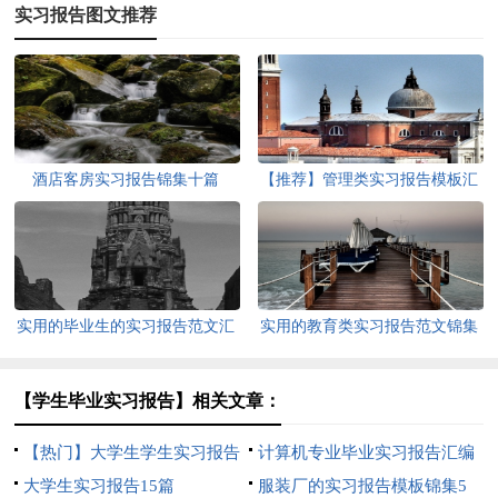
实习报告图文推荐
酒店客房实习报告锦集十篇
【推荐】管理类实习报告模板汇
编五篇
实用的毕业生的实习报告范文汇
实用的教育类实习报告范文锦集
编7篇
八篇
【学生毕业实习报告】相关文章：
【热门】大学生学生实习报告
计算机专业毕业实习报告汇编
范文集合七篇
大学生实习报告15篇
5篇
服装厂的实习报告模板锦集5