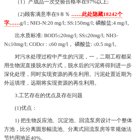
（1）产成品一次交验合格率在97%以上;
（2)顾客满意率在9８％
……此处隐藏18242个
字……
g/l ; NH3-N:20 mg/l; SS:150mg/l; 磷酸盐:4 mg/l。
出水质标准: BOD5≤20mg/l; SS≤20mg/l; NH3-
N≤10mg/l; CODcr : ≤60 mg/l， 磷酸盐: ≤0.5 mg/l。
对污水处理过程中产生的污泥，一，二期工程都采
用生物泥直接脱水的方式，脱水后的污泥将得到进一步
深化处理，同时实现资源的再生利用。污泥处置近期为
外运填埋，远期将实现资源的再生利用。
3.工艺存在的优点及存在问题
(1)优点：
1) 把生物反应池、沉淀池、回流泵房设计一个整体
方池，比分离圆形幅流池、分离式回流泵房等常规做法
节约用地近40%。